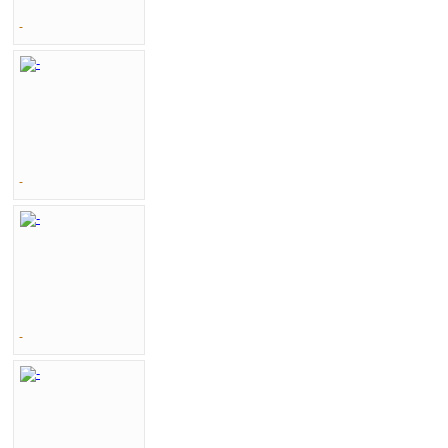
-
-
-