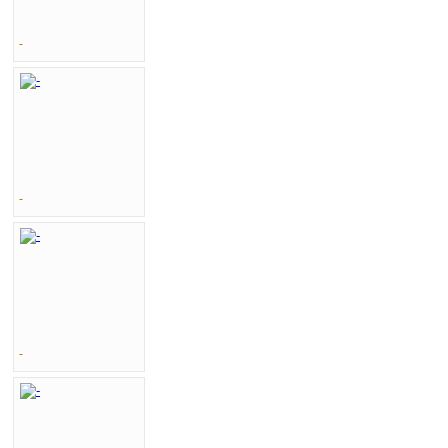
-
-
-