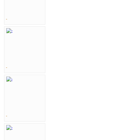
-
-
-