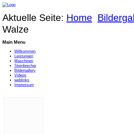
Aktuelle Seite:
Home
Bilderga
Walze
Main Menu
Willkommen
Leistungen
Maschinen
Steinbrecher
Bildergallery
Videos
weblinks
Impressum