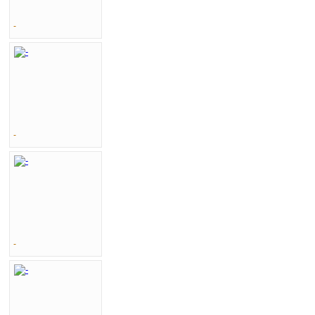
-
-
-