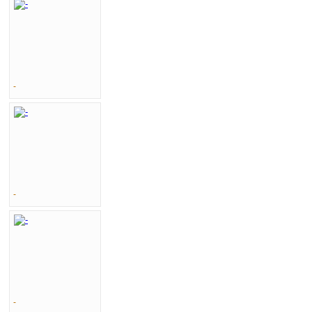
-
-
-