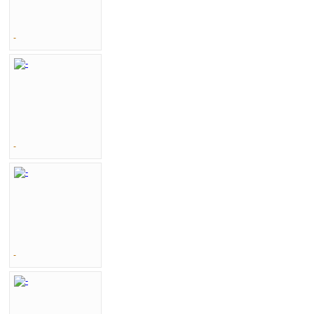
-
-
-