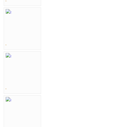
-
-
-