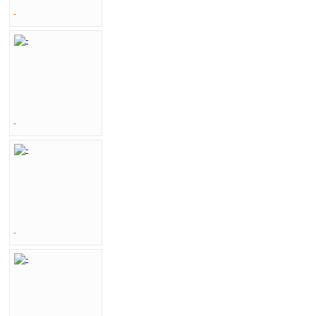
-
-
-